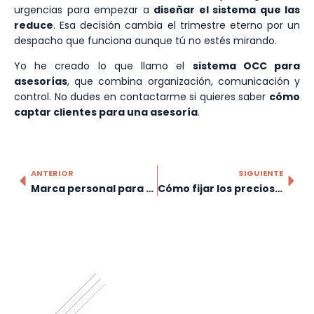
urgencias para empezar a
diseñar el sistema que las
reduce
. Esa decisión cambia el trimestre eterno por un
despacho que funciona aunque tú no estés mirando.
Yo he creado lo que llamo el
sistema OCC para
asesorías
, que combina organización, comunicación y
control. No dudes en contactarme si quieres saber
cómo
captar clientes para una asesoría
.
ANTERIOR
SIGUIENTE
Marca personal para asesores: cómo construirla sin convertirte en influencer
Cómo fijar los precios de tu asesoría sin hacerlo a ojo (y sin perder clientes)