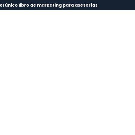
l único libro de marketing para asesorías
Sobre Mí
Formación
Club
Blog
Con