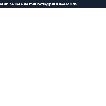
l único libro de marketing para asesorías
Sobre Mí
Formación
Club
Blog
Con